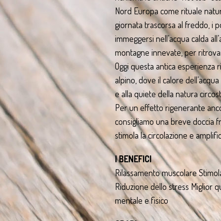
Nord Europa come rituale natu
giornata trascorsa al freddo, i p
immeggersi nell’acqua calda all’
montagne innevate, per ritrovare
Oggi questa antica esperienza r
alpino, dove il calore dell’acqua 
e alla quiete della natura circos
Per un effetto rigenerante anco
consigliamo una breve doccia f
stimola la circolazione e amplifi
I BENEFICI
Rilassamento muscolare Stimola
Riduzione dello stress Miglior 
mentale e fisico