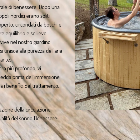
rale di benessere. Dopo una
opoli nordici erano soliti
aperto, circondati da boschi e
 equilibrio e sollievo.
ivive nel nostro giardino
si unisce alla purezza dell'aria
tante.
ra piú profondo, vi
redda prima dell'immersione:
ca i benefici del trattamento.
zione della circolazione
qualità del sonno Benessere