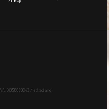
Sitemap
P.IVA: 01858830043 / edited and