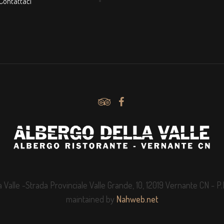
Contattaci
.
.
a Valle -Strada Provinciale Valle Grande, 10, 12019 Vernante CN - 
maintained by
Nahweb.net