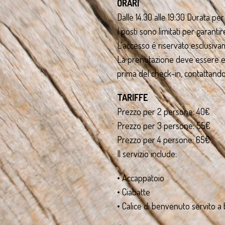
ORARI
Dalle 14.30 alle 19:30 Durata pe
I posti sono limitati per garantir
L'accesso é riservato esclusivam
La prenotazione deve essere ef
prima del check-in, contattando
TARIFFE
Prezzo per 2 persone: 40€
Prezzo per 3 persone: 55€
Prezzo per 4 persone: 65€
Il servizio include:
• Accappatoio
• Ciabatte
• Calice di benvenuto servito a