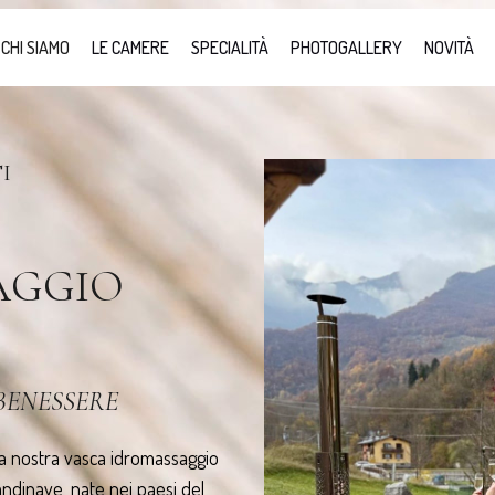
CHI SIAMO
LE CAMERE
SPECIALITÀ
PHOTOGALLERY
NOVITÀ
I
AGGIO
BENESSERE
, la nostra vasca idromassaggio
andinave, nate nei paesi del