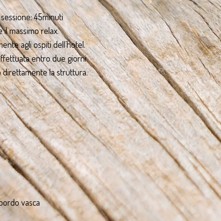
r sessione: 45minuti
e il massimo relax.
ente agli ospiti dell’hotel.
fettuata entro due giorni
 direttamente la struttura.
 bordo vasca